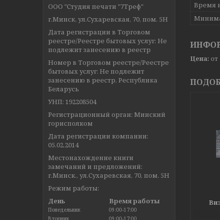
Время 
ООО "Студия печати "7Треф"
Миним
г.Минск, ул.Сухаревская, 70, пом. 5Н
Дата регистрации в Торговом
реестре/Реестре бытовых услуг: Не
ИНФОР
подлежит занесению в реестр
Цена:
от
Номер в Торговом реестре/Реестре
бытовых услуг: Не подлежит
занесению в реестр, Республика
ПОДОБ
Беларусь
УНП: 192208504
Регистрационный орган: Минский
горисполком
Дата регистрации компании:
05.02.2014
Местонахождение книги
замечаний и предложений:
г.Минск., ул.Сухаревская, 70, пом. 5Н
Режим работы:
День
Время работы
Ви
Понедельник
09:00-17:00
Вторник
09:00-17:00