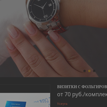
1
2
3
ВИЗИТКИ С ФОЛЬГИРО
от
70
руб.
/компле
Услуга