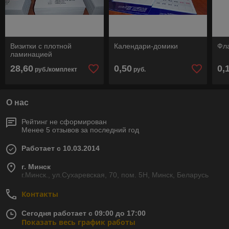
Визитки с плотной
Календари-домики
Фл
ламинацией
28,60
0,50
0,
руб./комплект
руб.
О нас
Рейтинг не сформирован
Менее 5 отзывов за последний год
Работает с 10.03.2014
г. Минск
г.Минск., ул.Сухаревская, 70, пом. 5Н, Минск, Беларусь
Контакты
Сегодня работает с 09:00 до 17:00
Показать весь график работы